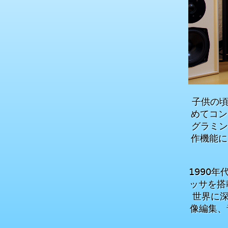
子供の頃
めてコン
グラミン
作機能に
1990
ッサを搭
世界に深
像編集、