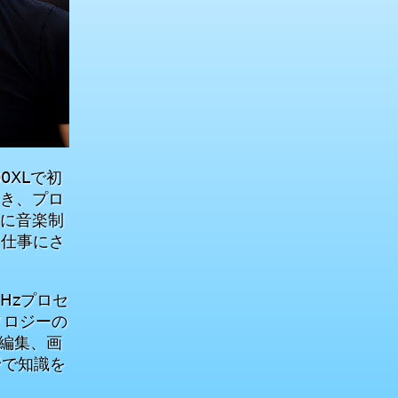
0XLで初
書き、プロ
特に音楽制
な仕事にさ
Hzプロセ
ノロジーの
オ編集、画
野で知識を