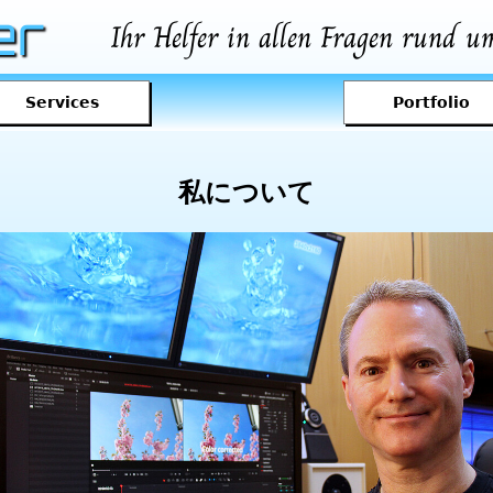
er
Ihr Helfer in allen Fragen
rund um
Services
Portfolio
私について